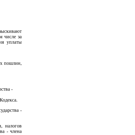
зыскивают
м числе за
ия уплаты
ых пошлин,
ства -
Кодекса.
ударства -
, налогов
ва - члена