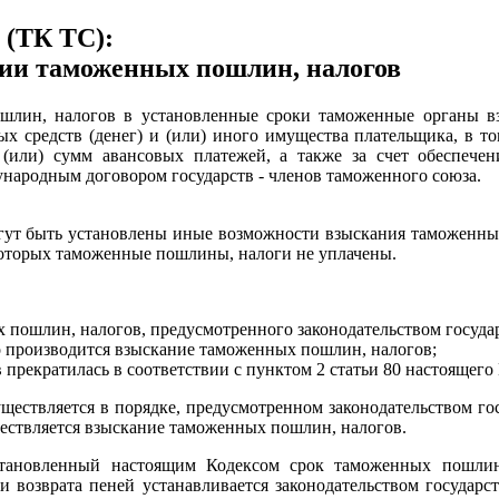
 (ТК ТС):
нии таможенных пошлин, налогов
шлин, налогов в установленные сроки таможенные органы в
 средств (денег) и (или) иного имущества плательщика, в то
или) сумм авансовых платежей, а также за счет обеспечен
народным договором государств - членов таможенного союза.
могут быть установлены иные возможности взыскания таможенн
 которых таможенные пошлины, налоги не уплачены.
пошлин, налогов, предусмотренного законодательством государ
 производится взыскание таможенных пошлин, налогов;
прекратилась в соответствии с пунктом 2 статьи 80 настоящего 
ествляется в порядке, предусмотренном законодательством гос
ествляется взыскание таможенных пошлин, налогов.
становленный настоящим Кодексом срок таможенных пошлин
 возврата пеней устанавливается законодательством государст