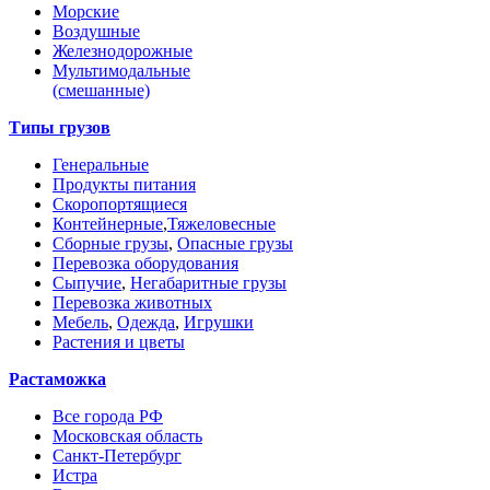
Морские
Воздушные
Железнодорожные
Мультимодальные
(смешанные)
Типы грузов
Генеральные
Продукты питания
Скоропортящиеся
Контейнерные
,
Тяжеловесные
Сборные грузы
,
Опасные грузы
Перевозка оборудования
Сыпучие
,
Негабаритные грузы
Перевозка животных
Мебель
,
Одежда
,
Игрушки
Растения и цветы
Растаможка
Все города РФ
Московская область
Санкт-Петербург
Истра