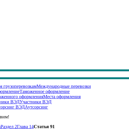
Международные перевозки
Таможенное оформление
Места оформления
Участники ВЭД
Аутсорсинг
авим!
а
Раздел 2
Глава 14
Статья 91