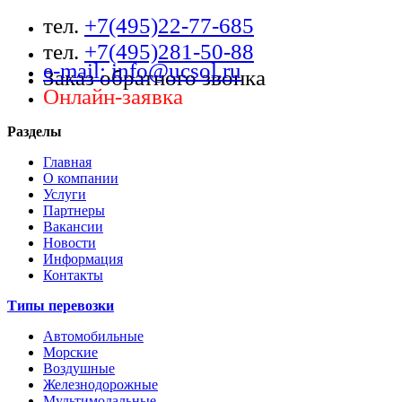
тел.
+7(495)22-77-685
тел.
+7(495)281-50-88
e-mail: info@ucsol.ru
Заказ обратного звонка
Онлайн-заявка
Разделы
Главная
О компании
Услуги
Партнеры
Вакансии
Новости
Информация
Контакты
Типы перевозки
Автомобильные
Морские
Воздушные
Железнодорожные
Мультимодальные