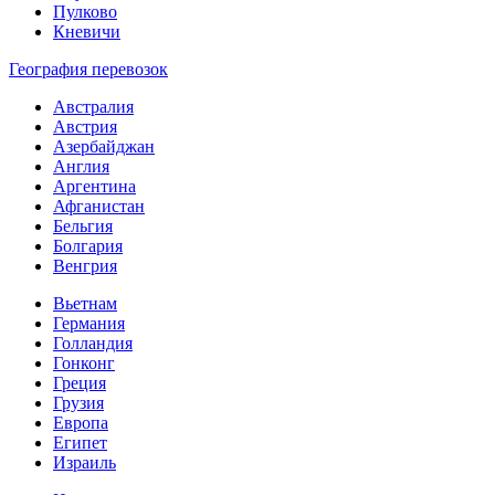
Пулково
Кневичи
География перевозок
Австралия
Австрия
Азербайджан
Англия
Аргентина
Афганистан
Бельгия
Болгария
Венгрия
Вьетнам
Германия
Голландия
Гонконг
Греция
Грузия
Европа
Египет
Израиль