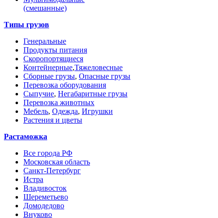
(смешанные)
Типы грузов
Генеральные
Продукты питания
Скоропортящиеся
Контейнерные
,
Тяжеловесные
Сборные грузы
,
Опасные грузы
Перевозка оборудования
Сыпучие
,
Негабаритные грузы
Перевозка животных
Мебель
,
Одежда
,
Игрушки
Растения и цветы
Растаможка
Все города РФ
Московская область
Санкт-Петербург
Истра
Владивосток
Шереметьево
Домодедово
Внуково