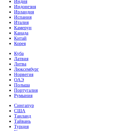
Индия
Индонезия
Ирландия
Испания
Италия
Камерун
Канада
Китай
Корея
Куба
Латвия
Литва
Люксембург
Норвегия
ОАЭ
Польша
Португалия
Румыния
Сингапур
США
Таиланд
Тайвань
Турция