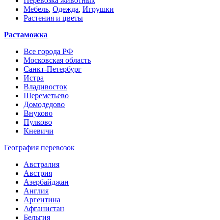
Перевозка животных
Мебель
,
Одежда
,
Игрушки
Растения и цветы
Растаможка
Все города РФ
Московская область
Санкт-Петербург
Истра
Владивосток
Шереметьево
Домодедово
Внуково
Пулково
Кневичи
География перевозок
Австралия
Австрия
Азербайджан
Англия
Аргентина
Афганистан
Бельгия