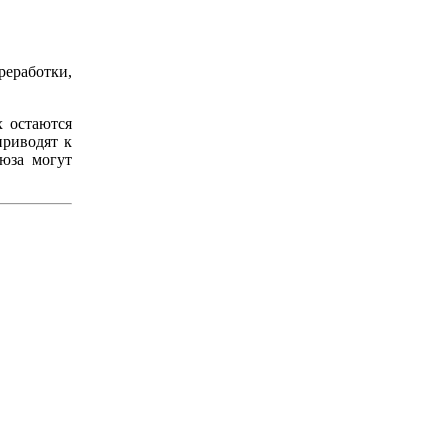
еработки,
х остаются
приводят к
юза могут