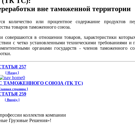
 (ТК ТС):
ереработки вне таможенной территории
ся количество или процентное содержание продуктов пер
ества товаров таможенного союза.
ии совершаются в отношении товаров, характеристики которы
ствии с четко установленными техническими требованиями и 
омпетентными органами государств - членов таможенного со
отки.
СТАТЬЯ 257
[ Назад ]
 ТАМОЖЕННОГО СОЮЗА (ТК ТС)
Главная страница ]
СТАТЬЯ 259
[ Вперёд ]
 профессии коллектив компании
ные Грузовые Решения»!