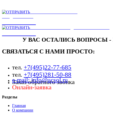
НА САЙТЕ
ОТПРАВИТЬ
ЕСТЬ ЗАМЕЧАНИЯ ИЛИ
ПРЕДЛОЖЕНИЯ
ОТПРАВИТЬ
НАПИСАТЬ РУКОВОДСТВУ КОМПАНИИ
ОТПРАВИТЬ
У ВАС ОСТАЛИСЬ ВОПРОСЫ -
СВЯЗАТЬСЯ С НАМИ ПРОСТО:
тел.
+7(495)22-77-685
тел.
+7(495)281-50-88
e-mail: info@ucsol.ru
Заказ обратного звонка
Онлайн-заявка
Разделы
Главная
О компании