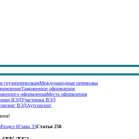
Международные перевозки
Таможенное оформление
Места оформления
Участники ВЭД
Аутсорсинг
авим!
а
Раздел 6
Глава 35
Статья 258