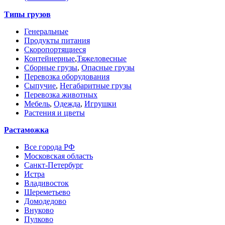
Типы грузов
Генеральные
Продукты питания
Скоропортящиеся
Контейнерные
,
Тяжеловесные
Сборные грузы
,
Опасные грузы
Перевозка оборудования
Сыпучие
,
Негабаритные грузы
Перевозка животных
Мебель
,
Одежда
,
Игрушки
Растения и цветы
Растаможка
Все города РФ
Московская область
Санкт-Петербург
Истра
Владивосток
Шереметьево
Домодедово
Внуково
Пулково