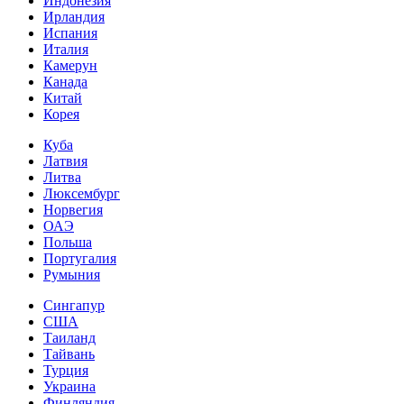
Индонезия
Ирландия
Испания
Италия
Камерун
Канада
Китай
Корея
Куба
Латвия
Литва
Люксембург
Норвегия
ОАЭ
Польша
Португалия
Румыния
Сингапур
США
Таиланд
Тайвань
Турция
Украина
Финляндия