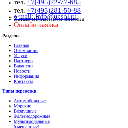
тел.
+7(495)22-77-685
тел.
+7(495)281-50-88
e-mail: info@ucsol.ru
Заказ обратного звонка
Онлайн-заявка
Разделы
Главная
О компании
Услуги
Партнеры
Вакансии
Новости
Информация
Контакты
Типы перевозки
Автомобильные
Морские
Воздушные
Железнодорожные
Мультимодальные
(смешанные)