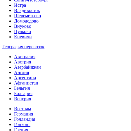
Истра
Владивосток
Шереметьево
Домодедово
Внуково
Пулково
Кневичи
География перевозок
Австралия
Австрия
Азербайджан
Англия
Аргентина
Афганистан
Бельгия
Болгария
Венгрия
Вьетнам
Германия
Голландия
Гонконг
Греция