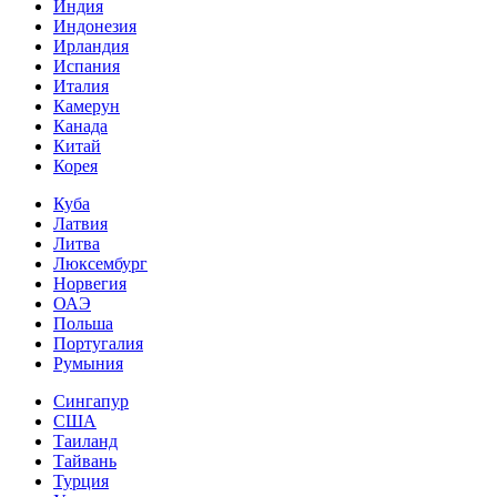
Индия
Индонезия
Ирландия
Испания
Италия
Камерун
Канада
Китай
Корея
Куба
Латвия
Литва
Люксембург
Норвегия
ОАЭ
Польша
Португалия
Румыния
Сингапур
США
Таиланд
Тайвань
Турция