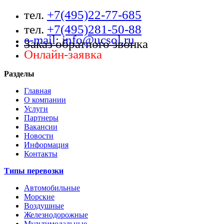
тел.
+7(495)22-77-685
тел.
+7(495)281-50-88
e-mail: info@ucsol.ru
Заказ обратного звонка
Онлайн-заявка
Разделы
Главная
О компании
Услуги
Партнеры
Вакансии
Новости
Информация
Контакты
Типы перевозки
Автомобильные
Морские
Воздушные
Железнодорожные
Мультимодальные