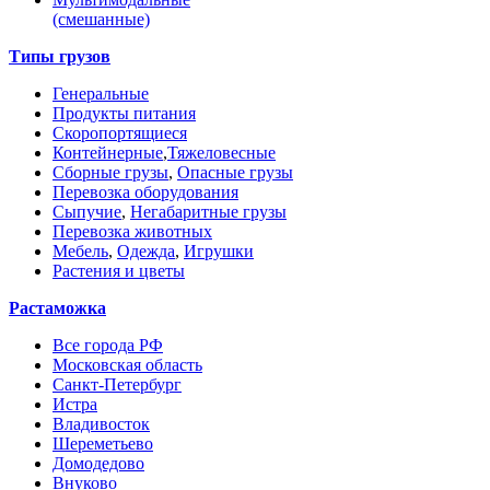
(смешанные)
Типы грузов
Генеральные
Продукты питания
Скоропортящиеся
Контейнерные
,
Тяжеловесные
Сборные грузы
,
Опасные грузы
Перевозка оборудования
Сыпучие
,
Негабаритные грузы
Перевозка животных
Мебель
,
Одежда
,
Игрушки
Растения и цветы
Растаможка
Все города РФ
Московская область
Санкт-Петербург
Истра
Владивосток
Шереметьево
Домодедово
Внуково