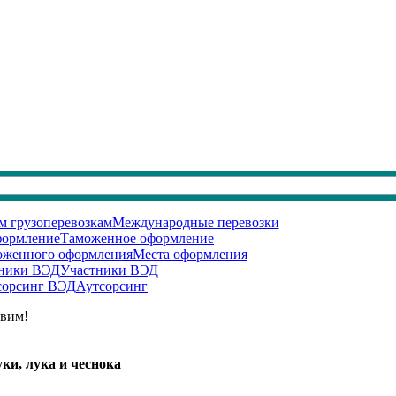
Международные перевозки
Таможенное оформление
Места оформления
Участники ВЭД
Аутсорсинг
авим!
ки, лука и чеснока