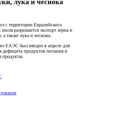
уки, лука и чеснока
оз с территории Евразийского
 июля разрешается экспорт зерна и
, а также лука и чеснока.
 из ЕАЭС был введен в апреле для
я дефицита продуктов питания и
я продукты.
С
 товаров