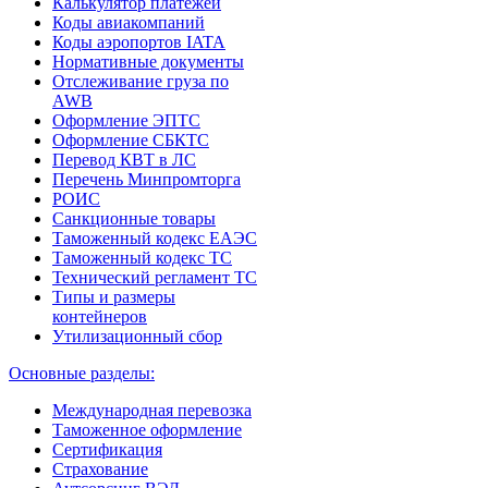
Калькулятор платежей
Коды авиакомпаний
Коды аэропортов IATA
Нормативные документы
Отслеживание груза по
AWB
Оформление ЭПТС
Оформление СБКТС
Перевод КВТ в ЛС
Перечень Минпромторга
РОИС
Санкционные товары
Таможенный кодекс ЕАЭС
Таможенный кодекс ТС
Технический регламент ТС
Типы и размеры
контейнеров
Утилизационный сбор
Основные разделы:
Международная перевозка
Таможенное оформление
Сертификация
Страхование