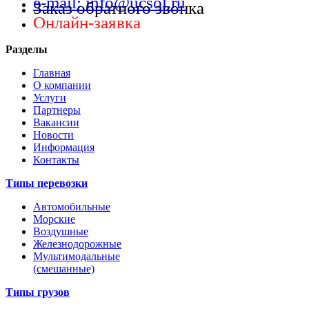
e-mail: info@ucsol.ru
Заказ обратного звонка
Онлайн-заявка
Разделы
Главная
О компании
Услуги
Партнеры
Вакансии
Новости
Информация
Контакты
Типы перевозки
Автомобильные
Морские
Воздушные
Железнодорожные
Мультимодальные
(смешанные)
Типы грузов