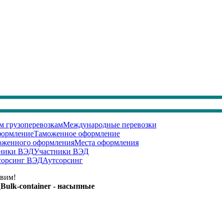
Международные перевозки
Таможенное оформление
Места оформления
Участники ВЭД
Аутсорсинг
авим!
в
Bulk-container - насыпные