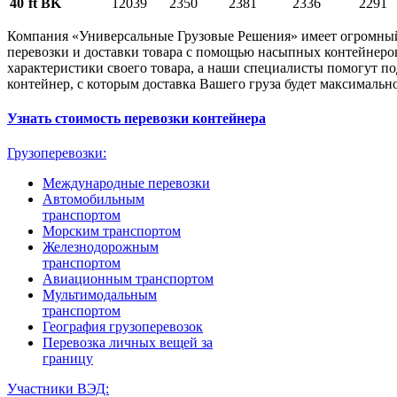
40`ft BK
12039
2350
2381
2336
2291
Компания «Универсальные Грузовые Решения» имеет огромны
перевозки и доставки товара с помощью насыпных контейнеро
характеристики своего товара, а наши специалисты помогут п
контейнер, с которым доставка Вашего груза будет максимальн
Узнать стоимость перевозки контейнера
Грузоперевозки:
Международные перевозки
Автомобильным
транспортом
Морским транспортом
Железнодорожным
транспортом
Авиационным транспортом
Мультимодальным
транспортом
География грузоперевозок
Перевозка личных вещей за
границу
Участники ВЭД: