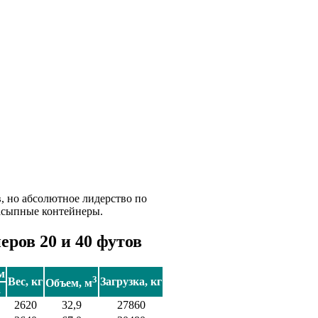
, но абсолютное лидерство по
асыпные контейнеры.
ров 20 и 40 футов
м
3
Вес, кг
Загрузка, кг
Объем, м
а
2620
32,9
27860