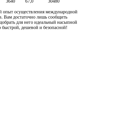
3640
67,0
30480
й опыт осуществления международной
в. Вам достаточно лишь сообщить
одобрать для него идеальный насыпной
о быстрой, дешевой и безопасной!