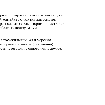
транспортировки сухих сыпучих грузов
ый контейнер с люками для осмотра,
располагаться как в торцевой части, так
аиболее используемыми в
 автомобильным, жд и морским
и мультимодальной (смешанной)
ь перегрузки с одного т/с на другое.